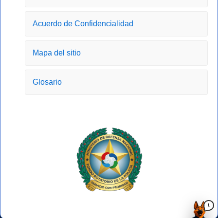
o
r
t
e
k
a
e
-
m
r
Acuerdo de Confidencialidad
f
Mapa del sitio
Glosario
i