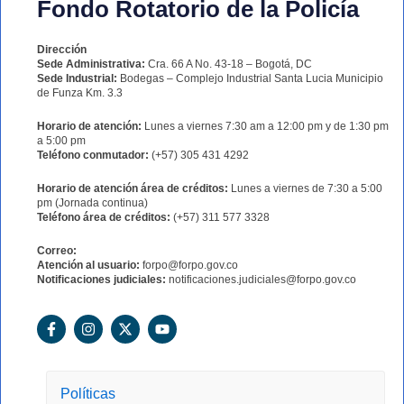
Fondo Rotatorio de la Policía
Dirección
Sede Administrativa:
Cra. 66 A No. 43-18 – Bogotá, DC
Sede Industrial:
Bodegas – Complejo Industrial Santa Lucia Municipio
de Funza Km. 3.3
Horario de atención:
Lunes a viernes 7:30 am a 12:00 pm y de 1:30 pm
a 5:00 pm
Teléfono conmutador:
(+57) 305 431 4292
Horario de atención área de créditos:
Lunes a viernes de 7:30 a 5:00
pm (Jornada continua)
Teléfono área de créditos:
(+57) 311 577 3328
Correo:
Atención al usuario:
forpo@forpo.gov.co
Notificaciones judiciales:
notificaciones.judiciales@forpo.gov.co
F
I
X
Y
a
n
-
o
c
s
t
u
e
t
w
t
b
a
i
u
o
g
t
b
Políticas