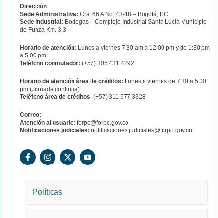
Dirección
Sede Administrativa:
Cra. 66 A No. 43-18 – Bogotá, DC
Sede Industrial:
Bodegas – Complejo Industrial Santa Lucia Municipio
de Funza Km. 3.3
Horario de atención:
Lunes a viernes 7:30 am a 12:00 pm y de 1:30 pm
a 5:00 pm
Teléfono conmutador:
(+57) 305 431 4292
Horario de atención área de créditos:
Lunes a viernes de 7:30 a 5:00
pm (Jornada continua)
Teléfono área de créditos:
(+57) 311 577 3328
Correo:
Atención al usuario:
forpo@forpo.gov.co
Notificaciones judiciales:
notificaciones.judiciales@forpo.gov.co
F
I
X
Y
a
n
-
o
c
s
t
u
e
t
w
t
b
a
i
u
o
g
t
b
Políticas
o
r
t
e
k
a
e
-
m
r