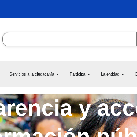
Search
en Transparencia y acceso
Open Servicios a la ciudadanía
Open Participa
Open L
Servicios a la ciudadanía
Participa
La entidad
C
la información pública
rencia y acc
ormación púb