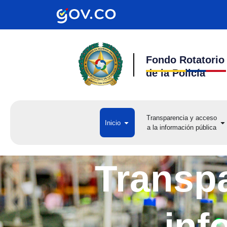
Ir
al
contenido
Fondo Rotatorio
de la Policía
Transparencia y acceso
Open Inicio
Op
Inicio
a la información pública
a 
Transpa
inf