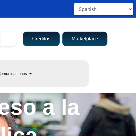
Créditos
Marketplace
a entidad
Open Comunicaciones
omunicaciones
eso a la
lica