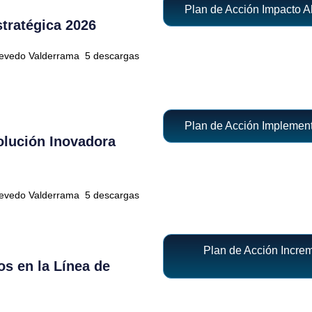
Plan de Acción Impacto A
tratégica 2026
uevedo Valderrama
5 descargas
Plan de Acción Implement
olución Inovadora
uevedo Valderrama
5 descargas
Plan de Acción Increm
s en la Línea de