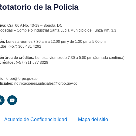
tatorio de la Policía
iva:
Cra. 66 A No. 43-18 – Bogotá, DC
odegas – Complejo Industrial Santa Lucia Municipio de Funza Km. 3.3
ón:
Lunes a viernes 7:30 am a 12:00 pm y de 1:30 pm a 5:00 pm
dor:
(+57) 305 431 4292
ón área de créditos:
Lunes a viernes de 7:30 a 5:00 pm (Jornada continua)
créditos:
(+57) 311 577 3328
io:
forpo@forpo.gov.co
iciales:
notificaciones.judiciales@forpo.gov.co
X
Y
-
o
t
u
w
t
i
u
Acuerdo de Confidencialidad
Mapa del sitio
t
b
t
e
e