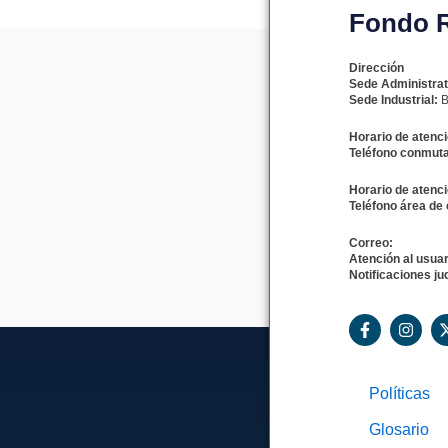
Fondo Ro
Dirección
Sede Administrat
Sede Industrial:
B
Horario de atenci
Teléfono conmuta
Horario de atenci
Teléfono área de 
Correo:
Atención al usuar
Notificaciones jud
F
I
a
n
c
s
e
t
b
a
Políticas
o
g
o
r
Glosario
k
a