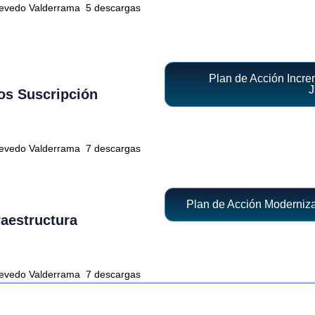
uevedo Valderrama
5 descargas
Plan de Acción Incre
J
os Suscripción
uevedo Valderrama
7 descargas
Plan de Acción Moderniza
raestructura
uevedo Valderrama
7 descargas