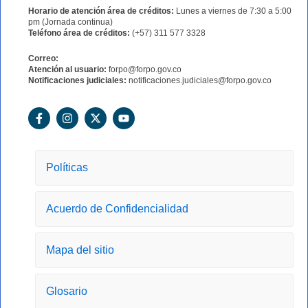
Horario de atención área de créditos:
Lunes a viernes de 7:30 a 5:00
pm (Jornada continua)
Teléfono área de créditos:
(+57) 311 577 3328
Correo:
Atención al usuario:
forpo@forpo.gov.co
Notificaciones judiciales:
notificaciones.judiciales@forpo.gov.co
F
I
X
Y
a
n
-
o
c
s
t
u
e
t
w
t
b
a
i
u
o
g
t
b
Políticas
o
r
t
e
k
a
e
-
m
r
Acuerdo de Confidencialidad
f
Mapa del sitio
Glosario