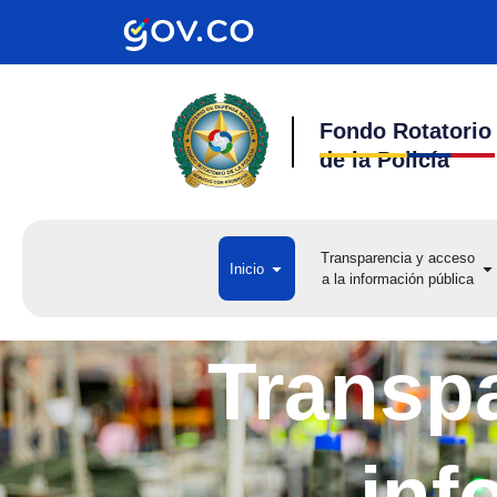
Ir
al
contenido
Fondo Rotatorio
de la Policía
Transparencia y acceso
Open Inicio
Op
Inicio
a la información pública
a 
Transpa
inf