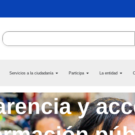
Search
en Transparencia y acceso
Open Servicios a la ciudadanía
Open Participa
Open L
Servicios a la ciudadanía
Participa
La entidad
C
la información pública
rencia y acc
ormación púb