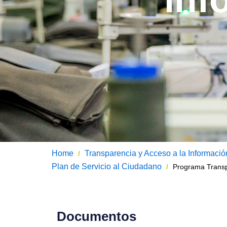
Home
Transparencia y Acceso a la Informació
/
Plan de Servicio al Ciudadano
Programa Transp
/
Documentos