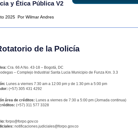
ia y Ética Pública V2
sto 2025
Por Wilmar Andres
tatorio de la Policía
iva:
Cra. 66 A No. 43-18 – Bogotá, DC
odegas – Complejo Industrial Santa Lucia Municipio de Funza Km. 3.3
ón:
Lunes a viernes 7:30 am a 12:00 pm y de 1:30 pm a 5:00 pm
dor:
(+57) 305 431 4292
ón área de créditos:
Lunes a viernes de 7:30 a 5:00 pm (Jornada continua)
créditos:
(+57) 311 577 3328
io:
forpo@forpo.gov.co
iciales:
notificaciones.judiciales@forpo.gov.co