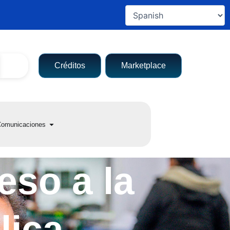
Créditos
Marketplace
a entidad
Open Comunicaciones
omunicaciones
eso a la
lica