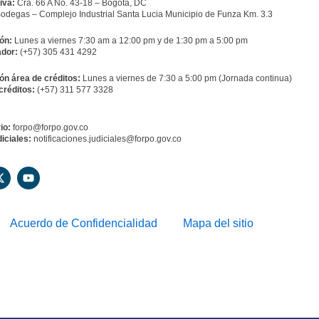
iva:
Cra. 66 A No. 43-18 – Bogotá, DC
odegas – Complejo Industrial Santa Lucia Municipio de Funza Km. 3.3
ón:
Lunes a viernes 7:30 am a 12:00 pm y de 1:30 pm a 5:00 pm
dor:
(+57) 305 431 4292
ón área de créditos:
Lunes a viernes de 7:30 a 5:00 pm (Jornada continua)
créditos:
(+57) 311 577 3328
io:
forpo@forpo.gov.co
iciales:
notificaciones.judiciales@forpo.gov.co
X
Y
-
o
t
u
w
t
i
u
Acuerdo de Confidencialidad
Mapa del sitio
t
b
t
e
e
r