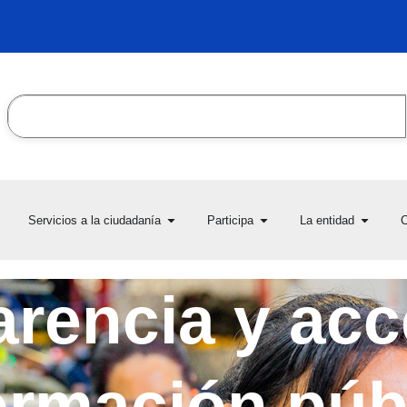
Search
en Transparencia y acceso
Open Servicios a la ciudadanía
Open Participa
Open L
Servicios a la ciudadanía
Participa
La entidad
C
la información pública
rencia y acc
ormación púb