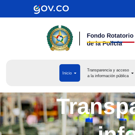
Ir
al
contenido
Fondo Rotatorio
de la Policía
Transparencia y acceso
Open Inicio
Op
Inicio
a la información pública
a 
Transpa
inf