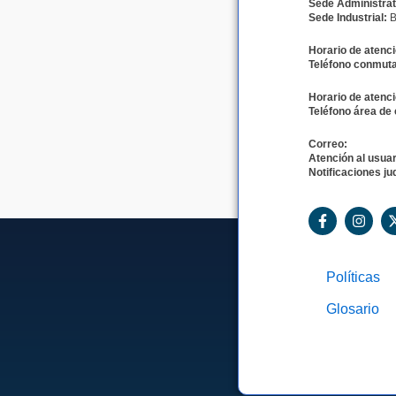
Sede Administrat
Sede Industrial:
B
Horario de atenci
Teléfono conmuta
Horario de atenci
Teléfono área de 
Correo:
Atención al usuar
Notificaciones jud
F
I
a
n
c
s
e
t
b
a
Políticas
o
g
o
r
Glosario
k
a
-
m
f