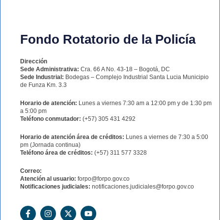
Fondo Rotatorio de la Policía
Dirección
Sede Administrativa:
Cra. 66 A No. 43-18 – Bogotá, DC
Sede Industrial:
Bodegas – Complejo Industrial Santa Lucia Municipio
de Funza Km. 3.3
Horario de atención:
Lunes a viernes 7:30 am a 12:00 pm y de 1:30 pm
a 5:00 pm
Teléfono conmutador:
(+57) 305 431 4292
Horario de atención área de créditos:
Lunes a viernes de 7:30 a 5:00
pm (Jornada continua)
Teléfono área de créditos:
(+57) 311 577 3328
Correo:
Atención al usuario:
forpo@forpo.gov.co
Notificaciones judiciales:
notificaciones.judiciales@forpo.gov.co
F
I
X
Y
a
n
-
o