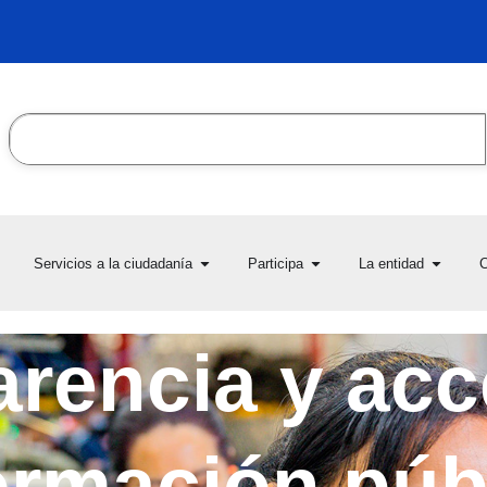
Search
en Transparencia y acceso
Open Servicios a la ciudadanía
Open Participa
Open L
Servicios a la ciudadanía
Participa
La entidad
C
la información pública
rencia y acc
ormación púb