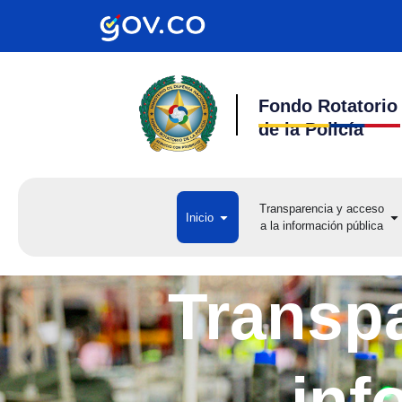
Ir
al
contenido
Fondo Rotatorio
de la Policía
Transparencia y acceso
Open Inicio
Op
Inicio
a la información pública
a 
Transpa
inf