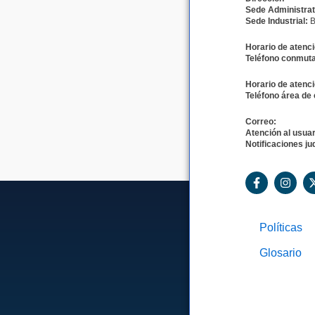
Sede Administrat
Sede Industrial:
B
Horario de atenci
Teléfono conmuta
Horario de atenci
Teléfono área de 
Correo:
Atención al usuar
Notificaciones jud
F
I
a
n
c
s
e
t
b
a
Políticas
o
g
o
r
Glosario
k
a
-
m
f