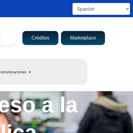
Créditos
Marketplace
a entidad
Open Comunicaciones
omunicaciones
eso a la
lica