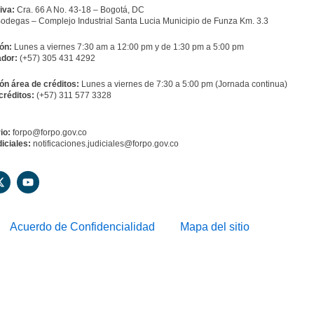
iva:
Cra. 66 A No. 43-18 – Bogotá, DC
odegas – Complejo Industrial Santa Lucia Municipio de Funza Km. 3.3
ón:
Lunes a viernes 7:30 am a 12:00 pm y de 1:30 pm a 5:00 pm
dor:
(+57) 305 431 4292
ón área de créditos:
Lunes a viernes de 7:30 a 5:00 pm (Jornada continua)
créditos:
(+57) 311 577 3328
io:
forpo@forpo.gov.co
iciales:
notificaciones.judiciales@forpo.gov.co
X
Y
-
o
t
u
w
t
i
u
Acuerdo de Confidencialidad
Mapa del sitio
t
b
t
e
e
r