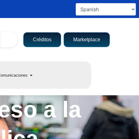
Créditos
Marketplace
a entidad
Open Comunicaciones
omunicaciones
eso a la
lica