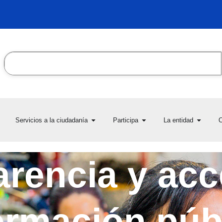
Search
en Transparencia y acceso
Open Servicios a la ciudadanía
Open Participa
Open L
Servicios a la ciudadanía
Participa
La entidad
C
la información pública
rencia y acc
ormación púb