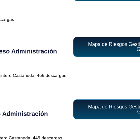
cargas
Mapa de Riesgos Gestió
G
eso Administración
uintero Castaneda
466 descargas
Mapa de Riesgos Gestió
G
 Administración
ntero Castaneda
449 descargas