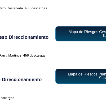
ntero Castaneda
430 descargas
Mapa de Riesgos Gest
T
eso Direccionamiento
Parra Martinez
458 descargas
Mapa de Riesgos Plane
Sist
 Direccionamiento
escargas