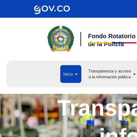
Ir
al
contenido
Fondo Rotatorio
de la Policía
Transparencia y acceso
Open Inicio
Op
Inicio
a la información pública
a 
Transpa
inf