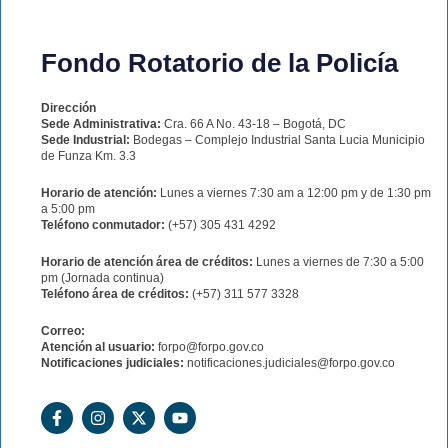
Fondo Rotatorio de la Policía
Dirección
Sede Administrativa:
Cra. 66 A No. 43-18 – Bogotá, DC
Sede Industrial:
Bodegas – Complejo Industrial Santa Lucia Municipio
de Funza Km. 3.3
Horario de atención:
Lunes a viernes 7:30 am a 12:00 pm y de 1:30 pm
a 5:00 pm
Teléfono conmutador:
(+57) 305 431 4292
Horario de atención área de créditos:
Lunes a viernes de 7:30 a 5:00
pm (Jornada continua)
Teléfono área de créditos:
(+57) 311 577 3328
Correo:
Atención al usuario:
forpo@forpo.gov.co
Notificaciones judiciales:
notificaciones.judiciales@forpo.gov.co
F
I
X
Y
a
n
-
o
c
s
t
u