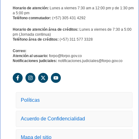
Horario de atención:
Lunes a viernes 7:30 am a 12:00 pm y de 1:30 pm
a 5:00 pm
Teléfono conmutador:
(+57) 305 431 4292
Horario de atención área de créditos:
Lunes a viernes de 7:30 a 5:00
pm (Jornada continua)
Teléfono área de créditos:
(+57) 311 577 3328
Correo:
Atención al usuario:
forpo@forpo.gov.co
Notificaciones judiciales:
notificaciones.judiciales@forpo.gov.co
F
I
X
Y
a
n
-
o
c
s
t
u
e
t
w
t
b
a
i
u
o
g
t
b
Políticas
o
r
t
e
k
a
e
-
m
r
Acuerdo de Confidencialidad
f
Mapa del sitio