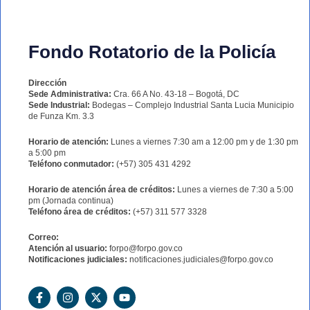
Fondo Rotatorio de la Policía
Dirección
Sede Administrativa:
Cra. 66 A No. 43-18 – Bogotá, DC
Sede Industrial:
Bodegas – Complejo Industrial Santa Lucia Municipio
de Funza Km. 3.3
Horario de atención:
Lunes a viernes 7:30 am a 12:00 pm y de 1:30 pm
a 5:00 pm
Teléfono conmutador:
(+57) 305 431 4292
Horario de atención área de créditos:
Lunes a viernes de 7:30 a 5:00
pm (Jornada continua)
Teléfono área de créditos:
(+57) 311 577 3328
Correo:
Atención al usuario:
forpo@forpo.gov.co
Notificaciones judiciales:
notificaciones.judiciales@forpo.gov.co
F
I
X
Y
a
n
-
o