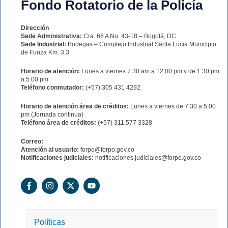
Fondo Rotatorio de la Policía
Dirección
Sede Administrativa:
Cra. 66 A No. 43-18 – Bogotá, DC
Sede Industrial:
Bodegas – Complejo Industrial Santa Lucia Municipio
de Funza Km. 3.3
Horario de atención:
Lunes a viernes 7:30 am a 12:00 pm y de 1:30 pm
a 5:00 pm
Teléfono conmutador:
(+57) 305 431 4292
Horario de atención área de créditos:
Lunes a viernes de 7:30 a 5:00
pm (Jornada continua)
Teléfono área de créditos:
(+57) 311 577 3328
Correo:
Atención al usuario:
forpo@forpo.gov.co
Notificaciones judiciales:
notificaciones.judiciales@forpo.gov.co
F
I
X
Y
a
n
-
o
c
s
t
u
e
t
w
t
b
a
i
u
o
g
t
b
Políticas