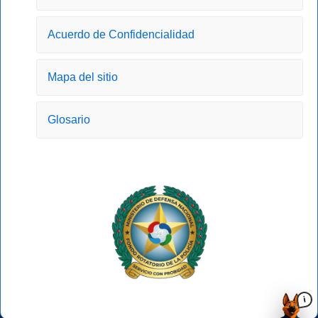
o
r
t
e
k
a
e
-
m
r
Acuerdo de Confidencialidad
f
Mapa del sitio
Glosario
i