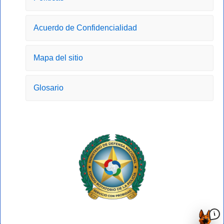
o
r
t
e
k
a
e
-
m
r
Acuerdo de Confidencialidad
f
Mapa del sitio
Glosario
i