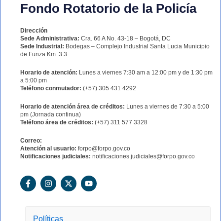
Fondo Rotatorio de la Policía
Dirección
Sede Administrativa:
Cra. 66 A No. 43-18 – Bogotá, DC
Sede Industrial:
Bodegas – Complejo Industrial Santa Lucia Municipio
de Funza Km. 3.3
Horario de atención:
Lunes a viernes 7:30 am a 12:00 pm y de 1:30 pm
a 5:00 pm
Teléfono conmutador:
(+57) 305 431 4292
Horario de atención área de créditos:
Lunes a viernes de 7:30 a 5:00
pm (Jornada continua)
Teléfono área de créditos:
(+57) 311 577 3328
Correo:
Atención al usuario:
forpo@forpo.gov.co
Notificaciones judiciales:
notificaciones.judiciales@forpo.gov.co
F
I
X
Y
a
n
-
o
c
s
t
u
e
t
w
t
b
a
i
u
o
g
t
b
Políticas