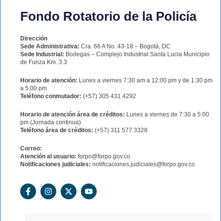
Fondo Rotatorio de la Policía
Dirección
Sede Administrativa:
Cra. 66 A No. 43-18 – Bogotá, DC
Sede Industrial:
Bodegas – Complejo Industrial Santa Lucia Municipio
de Funza Km. 3.3
Horario de atención:
Lunes a viernes 7:30 am a 12:00 pm y de 1:30 pm
a 5:00 pm
Teléfono conmutador:
(+57) 305 431 4292
Horario de atención área de créditos:
Lunes a viernes de 7:30 a 5:00
pm (Jornada continua)
Teléfono área de créditos:
(+57) 311 577 3328
Correo:
Atención al usuario:
forpo@forpo.gov.co
Notificaciones judiciales:
notificaciones.judiciales@forpo.gov.co
F
I
X
Y
a
n
-
o
c
s
t
u
e
t
w
t
b
a
i
u