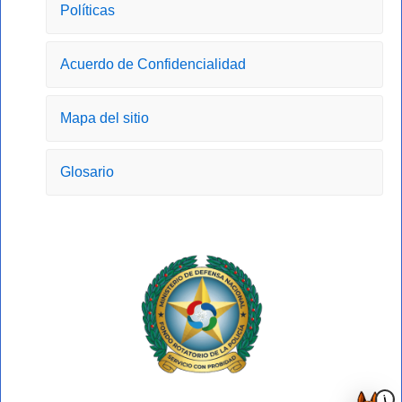
o
g
t
b
Políticas
o
r
t
e
k
a
e
-
m
r
Acuerdo de Confidencialidad
f
Mapa del sitio
Glosario
i