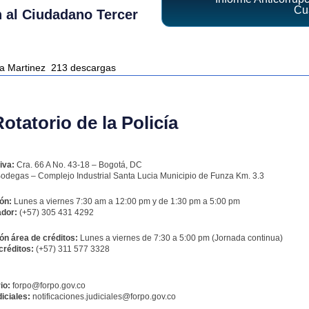
Cua
n al Ciudadano Tercer
ra Martinez
213 descargas
tatorio de la Policía
iva:
Cra. 66 A No. 43-18 – Bogotá, DC
odegas – Complejo Industrial Santa Lucia Municipio de Funza Km. 3.3
ón:
Lunes a viernes 7:30 am a 12:00 pm y de 1:30 pm a 5:00 pm
dor:
(+57) 305 431 4292
ón área de créditos:
Lunes a viernes de 7:30 a 5:00 pm (Jornada continua)
créditos:
(+57) 311 577 3328
io:
forpo@forpo.gov.co
iciales:
notificaciones.judiciales@forpo.gov.co