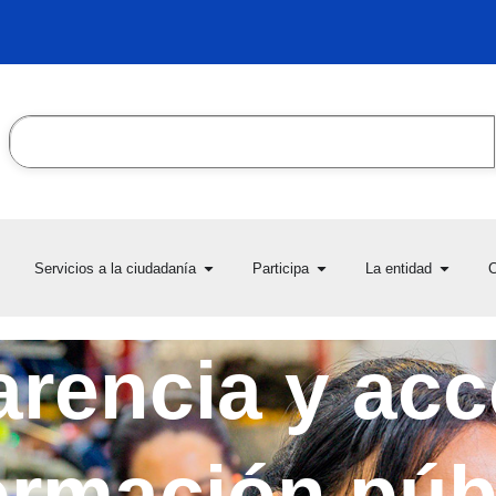
Search
en Transparencia y acceso
Open Servicios a la ciudadanía
Open Participa
Open L
Servicios a la ciudadanía
Participa
La entidad
C
la información pública
rencia y acc
ormación púb