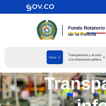
Ir
al
contenido
Fondo Rotatorio
de la Policía
Transparencia y acceso
Open Inicio
Op
Inicio
a la información pública
a 
Transpa
inf