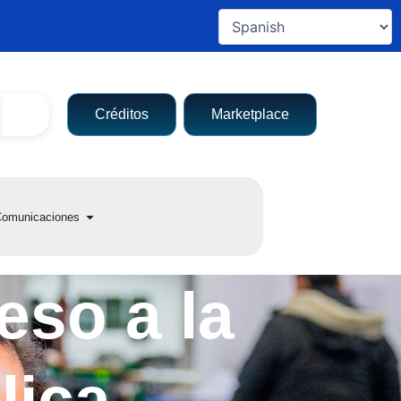
Créditos
Marketplace
a entidad
Open Comunicaciones
omunicaciones
eso a la
lica