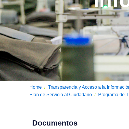
Home
Transparencia y Acceso a la Informació
/
Plan de Servicio al Ciudadano
Programa de Tr
/
Documentos