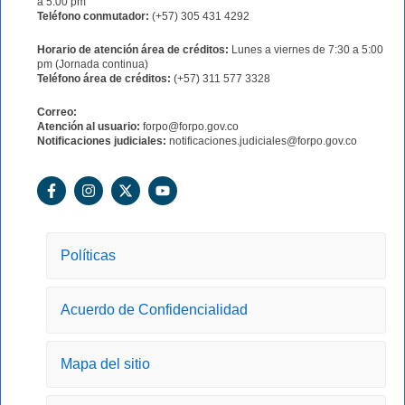
a 5:00 pm
Teléfono conmutador:
(+57) 305 431 4292
Horario de atención área de créditos:
Lunes a viernes de 7:30 a 5:00
pm (Jornada continua)
Teléfono área de créditos:
(+57) 311 577 3328
Correo:
Atención al usuario:
forpo@forpo.gov.co
Notificaciones judiciales:
notificaciones.judiciales@forpo.gov.co
F
I
X
Y
a
n
-
o
c
s
t
u
e
t
w
t
b
a
i
u
o
g
t
b
Políticas
o
r
t
e
k
a
e
-
m
r
Acuerdo de Confidencialidad
f
Mapa del sitio