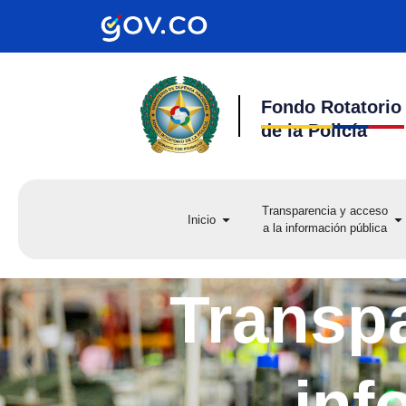
Ir
al
contenido
Fondo Rotatorio
de la Policía
Transparencia y acceso
Open Inicio
Op
Inicio
a la información pública
a 
Transpa
inf