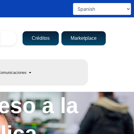
Créditos
Marketplace
a entidad
Open Comunicaciones
omunicaciones
eso a la
lica