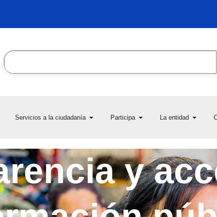
Search
en Transparencia y acceso
Open Servicios a la ciudadanía
Open Participa
Open L
Servicios a la ciudadanía
Participa
La entidad
C
la información pública
rencia y acc
ormación púb