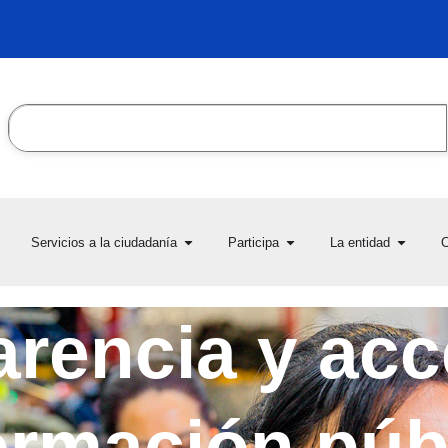
Search
en Transparencia y acceso
Open Servicios a la ciudadanía
Open Participa
Open L
Servicios a la ciudadanía
Participa
La entidad
C
la información pública
rencia y acc
ormación púb