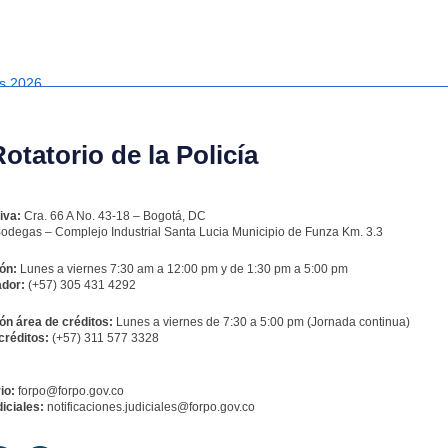
es 2026
tatorio de la Policía
iva:
Cra. 66 A No. 43-18 – Bogotá, DC
odegas – Complejo Industrial Santa Lucia Municipio de Funza Km. 3.3
ón:
Lunes a viernes 7:30 am a 12:00 pm y de 1:30 pm a 5:00 pm
dor:
(+57) 305 431 4292
ón área de créditos:
Lunes a viernes de 7:30 a 5:00 pm (Jornada continua)
créditos:
(+57) 311 577 3328
io:
forpo@forpo.gov.co
iciales:
notificaciones.judiciales@forpo.gov.co