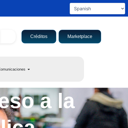
Créditos
Marketplace
a entidad
Open Comunicaciones
omunicaciones
eso a la
lica