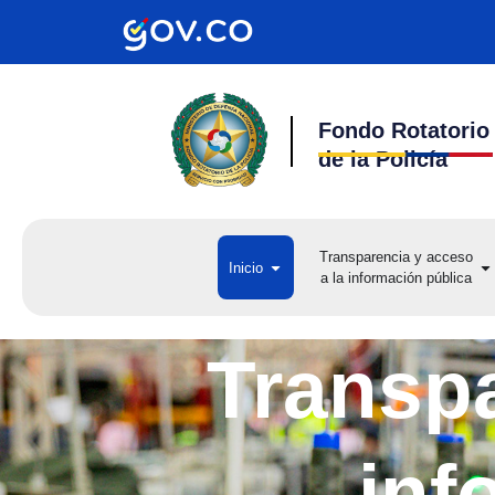
Ir
al
contenido
Fondo Rotatorio
de la Policía
Transparencia y acceso
Open Inicio
Op
Inicio
a la información pública
a 
Transpa
inf