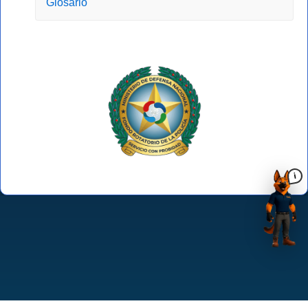
Glosario
i