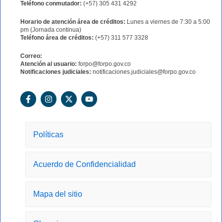
Teléfono conmutador:
(+57) 305 431 4292
Horario de atención área de créditos:
Lunes a viernes de 7:30 a 5:00
pm (Jornada continua)
Teléfono área de créditos:
(+57) 311 577 3328
Correo:
Atención al usuario:
forpo@forpo.gov.co
Notificaciones judiciales:
notificaciones.judiciales@forpo.gov.co
F
I
X
Y
a
n
-
o
c
s
t
u
e
t
w
t
b
a
i
u
o
g
t
b
Políticas
o
r
t
e
k
a
e
-
m
r
Acuerdo de Confidencialidad
f
Mapa del sitio