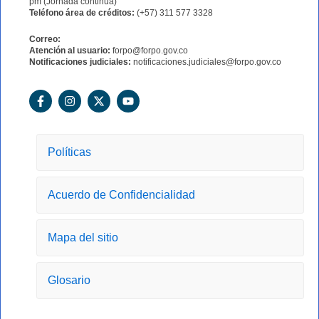
pm (Jornada continua)
Teléfono área de créditos:
(+57) 311 577 3328
Correo:
Atención al usuario:
forpo@forpo.gov.co
Notificaciones judiciales:
notificaciones.judiciales@forpo.gov.co
F
I
X
Y
a
n
-
o
c
s
t
u
e
t
w
t
b
a
i
u
o
g
t
b
Políticas
o
r
t
e
k
a
e
-
m
r
Acuerdo de Confidencialidad
f
Mapa del sitio
Glosario