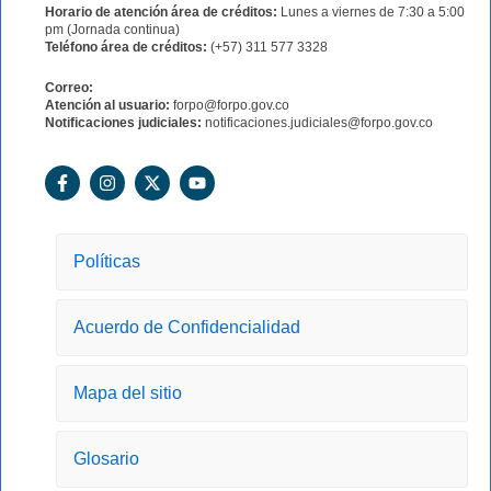
Horario de atención área de créditos:
Lunes a viernes de 7:30 a 5:00
pm (Jornada continua)
Teléfono área de créditos:
(+57) 311 577 3328
Correo:
Atención al usuario:
forpo@forpo.gov.co
Notificaciones judiciales:
notificaciones.judiciales@forpo.gov.co
F
I
X
Y
a
n
-
o
c
s
t
u
e
t
w
t
b
a
i
u
o
g
t
b
Políticas
o
r
t
e
k
a
e
-
m
r
Acuerdo de Confidencialidad
f
Mapa del sitio
Glosario