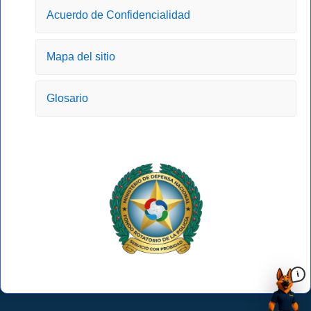
-
m
r
Acuerdo de Confidencialidad
f
Mapa del sitio
Glosario
i