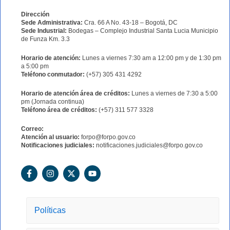
Dirección
Sede Administrativa:
Cra. 66 A No. 43-18 – Bogotá, DC
Sede Industrial:
Bodegas – Complejo Industrial Santa Lucia Municipio
de Funza Km. 3.3
Horario de atención:
Lunes a viernes 7:30 am a 12:00 pm y de 1:30 pm
a 5:00 pm
Teléfono conmutador:
(+57) 305 431 4292
Horario de atención área de créditos:
Lunes a viernes de 7:30 a 5:00
pm (Jornada continua)
Teléfono área de créditos:
(+57) 311 577 3328
Correo:
Atención al usuario:
forpo@forpo.gov.co
Notificaciones judiciales:
notificaciones.judiciales@forpo.gov.co
F
I
X
Y
a
n
-
o
c
s
t
u
e
t
w
t
b
a
i
u
o
g
t
b
Políticas
o
r
t
e
k
a
e