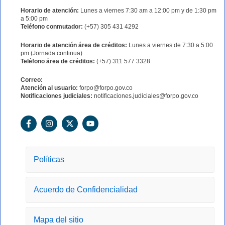
Horario de atención:
Lunes a viernes 7:30 am a 12:00 pm y de 1:30 pm
a 5:00 pm
Teléfono conmutador:
(+57) 305 431 4292
Horario de atención área de créditos:
Lunes a viernes de 7:30 a 5:00
pm (Jornada continua)
Teléfono área de créditos:
(+57) 311 577 3328
Correo:
Atención al usuario:
forpo@forpo.gov.co
Notificaciones judiciales:
notificaciones.judiciales@forpo.gov.co
F
I
X
Y
a
n
-
o
c
s
t
u
e
t
w
t
b
a
i
u
o
g
t
b
Políticas
o
r
t
e
k
a
e
-
m
r
Acuerdo de Confidencialidad
f
Mapa del sitio