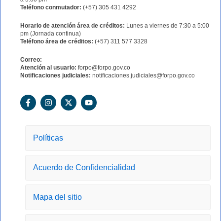
Teléfono conmutador:
(+57) 305 431 4292
Horario de atención área de créditos:
Lunes a viernes de 7:30 a 5:00
pm (Jornada continua)
Teléfono área de créditos:
(+57) 311 577 3328
Correo:
Atención al usuario:
forpo@forpo.gov.co
Notificaciones judiciales:
notificaciones.judiciales@forpo.gov.co
F
I
X
Y
a
n
-
o
c
s
t
u
e
t
w
t
b
a
i
u
o
g
t
b
Políticas
o
r
t
e
k
a
e
-
m
r
Acuerdo de Confidencialidad
f
Mapa del sitio