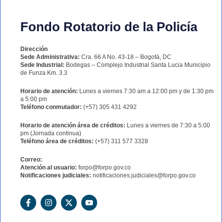
Fondo Rotatorio de la Policía
Dirección
Sede Administrativa:
Cra. 66 A No. 43-18 – Bogotá, DC
Sede Industrial:
Bodegas – Complejo Industrial Santa Lucia Municipio
de Funza Km. 3.3
Horario de atención:
Lunes a viernes 7:30 am a 12:00 pm y de 1:30 pm
a 5:00 pm
Teléfono conmutador:
(+57) 305 431 4292
Horario de atención área de créditos:
Lunes a viernes de 7:30 a 5:00
pm (Jornada continua)
Teléfono área de créditos:
(+57) 311 577 3328
Correo:
Atención al usuario:
forpo@forpo.gov.co
Notificaciones judiciales:
notificaciones.judiciales@forpo.gov.co
F
I
X
Y
a
n
-
o
c
s
t
u
e
t
w
t