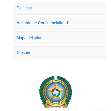
b
a
i
u
o
g
t
b
Políticas
o
r
t
e
k
a
e
-
m
r
Acuerdo de Confidencialidad
f
Mapa del sitio
Glosario