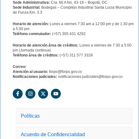
Sede Administrativa:
Cra. 66 A No. 43-18 – Bogotá, DC
Sede Industrial:
Bodegas – Complejo Industrial Santa Lucia Municipio
de Funza Km. 3.3
Horario de atención:
Lunes a viernes 7:30 am a 12:00 pm y de 1:30 pm
a 5:00 pm
Teléfono conmutador:
(+57) 305 431 4292
Horario de atención área de créditos:
Lunes a viernes de 7:30 a 5:00
pm (Jornada continua)
Teléfono área de créditos:
(+57) 311 577 3328
Correo:
Atención al usuario:
forpo@forpo.gov.co
Notificaciones judiciales:
notificaciones.judiciales@forpo.gov.co
F
I
X
Y
a
n
-
o
c
s
t
u
e
t
w
t
b
a
i
u
o
g
t
b
Políticas
o
r
t
e
k
a
e
-
m
r
Acuerdo de Confidencialidad
f