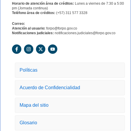
Horario de atención área de créditos:
Lunes a viernes de 7:30 a 5:00
pm (Jornada continua)
Teléfono área de créditos:
(+57) 311 577 3328
Correo:
Atención al usuario:
forpo@forpo.gov.co
Notificaciones judiciales:
notificaciones.judiciales@forpo.gov.co
F
I
X
Y
a
n
-
o
c
s
t
u
e
t
w
t
b
a
i
u
o
g
t
b
Políticas
o
r
t
e
k
a
e
-
m
r
Acuerdo de Confidencialidad
f
Mapa del sitio
Glosario