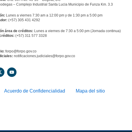
odegas – Complejo Industrial Santa Lucia Municipio de Funza Km. 3.3
ón:
Lunes a viernes 7:30 am a 12:00 pm y de 1:30 pm a 5:00 pm
dor:
(+57) 305 431 4292
ón área de créditos:
Lunes a viernes de 7:30 a 5:00 pm (Jornada continua)
créditos:
(+57) 311 577 3328
io:
forpo@forpo.gov.co
iciales:
notificaciones.judiciales@forpo.gov.co
X
Y
-
o
t
u
w
t
i
u
Acuerdo de Confidencialidad
Mapa del sitio
t
b
t
e
e
r