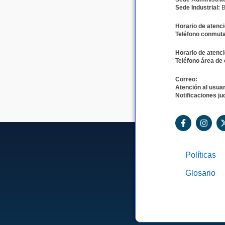
Sede Industrial:
B
Horario de atenci
Teléfono conmuta
Horario de atenci
Teléfono área de 
Correo:
Atención al usuar
Notificaciones jud
F
I
a
n
c
s
e
t
b
a
Políticas
o
g
o
r
Glosario
k
a
-
m
f