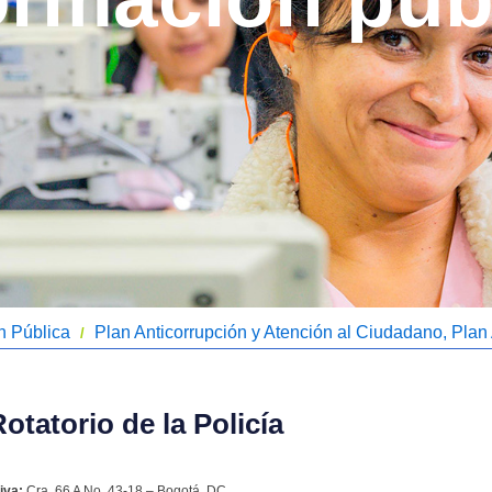
n Pública
Plan Anticorrupción y Atención al Ciudadano, Plan
/
ansparencia y Ética Pública
Plan 2022
/
tatorio de la Policía
iva:
Cra. 66 A No. 43-18 – Bogotá, DC