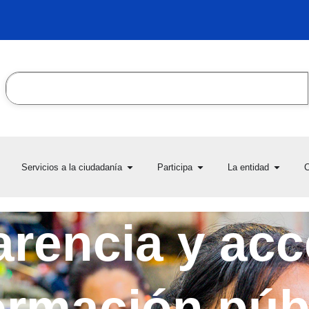
Search
en Transparencia y acceso
Open Servicios a la ciudadanía
Open Participa
Open L
Servicios a la ciudadanía
Participa
La entidad
C
la información pública
rencia y acc
ormación púb