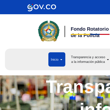
Ir
al
contenido
Fondo Rotatorio
de la Policía
Transparencia y acceso
Open Inicio
Op
Inicio
a la información pública
a 
Transpa
inf