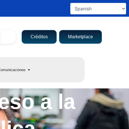
Créditos
Marketplace
a entidad
Open Comunicaciones
omunicaciones
eso a la
lica