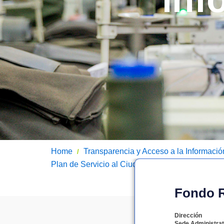
Home
Transparencia y Acceso a la Informació
/
Plan de Servicio al Ciudadano
Programa de Tr
/
Fondo Ro
Dirección
Sede Administrat