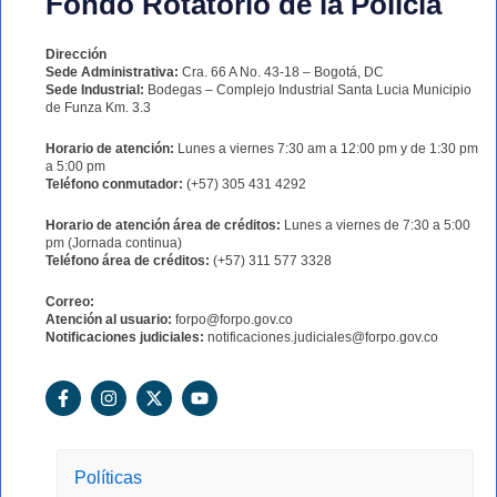
Fondo Rotatorio de la Policía
Dirección
Sede Administrativa:
Cra. 66 A No. 43-18 – Bogotá, DC
Sede Industrial:
Bodegas – Complejo Industrial Santa Lucia Municipio
de Funza Km. 3.3
Horario de atención:
Lunes a viernes 7:30 am a 12:00 pm y de 1:30 pm
a 5:00 pm
Teléfono conmutador:
(+57) 305 431 4292
Horario de atención área de créditos:
Lunes a viernes de 7:30 a 5:00
pm (Jornada continua)
Teléfono área de créditos:
(+57) 311 577 3328
Correo:
Atención al usuario:
forpo@forpo.gov.co
Notificaciones judiciales:
notificaciones.judiciales@forpo.gov.co
F
I
X
Y
a
n
-
o
c
s
t
u
e
t
w
t
b
a
i
u
o
g
t
b
Políticas
o
r
t
e