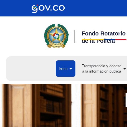
Ir
al
contenido
Fondo Rotatorio
de la Policía
Transparencia y acceso
Open Inicio
Op
Inicio
a la información pública
a 