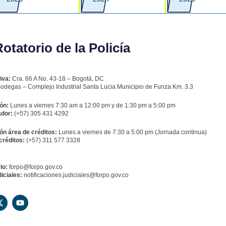
tatorio de la Policía
iva:
Cra. 66 A No. 43-18 – Bogotá, DC
odegas – Complejo Industrial Santa Lucia Municipio de Funza Km. 3.3
ón:
Lunes a viernes 7:30 am a 12:00 pm y de 1:30 pm a 5:00 pm
dor:
(+57) 305 431 4292
ón área de créditos:
Lunes a viernes de 7:30 a 5:00 pm (Jornada continua)
créditos:
(+57) 311 577 3328
io:
forpo@forpo.gov.co
iciales:
notificaciones.judiciales@forpo.gov.co
X
Y
-
o
t
u
w
t