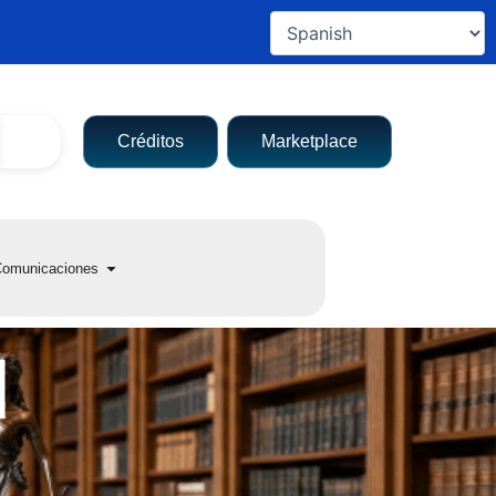
Créditos
Marketplace
a entidad
Open Comunicaciones
omunicaciones
d