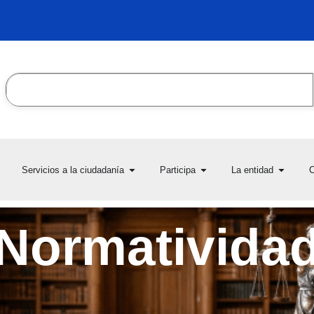
Search
en Transparencia y acceso
Open Servicios a la ciudadanía
Open Participa
Open L
Servicios a la ciudadanía
Participa
La entidad
C
la información pública
Normativida