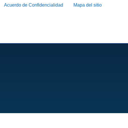
i
u
Acuerdo de Confidencialidad
Mapa del sitio
t
b
t
e
e
r