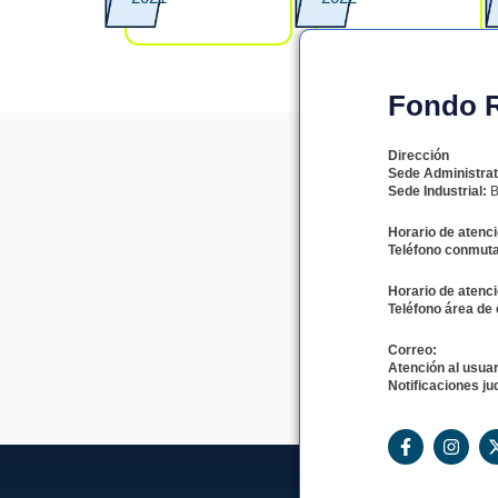
Fondo Ro
Dirección
Sede Administrat
Sede Industrial:
B
Horario de atenci
Teléfono conmuta
Horario de atenci
Teléfono área de 
Correo:
Atención al usuar
Notificaciones jud
F
I
a
n
c
s
e
t