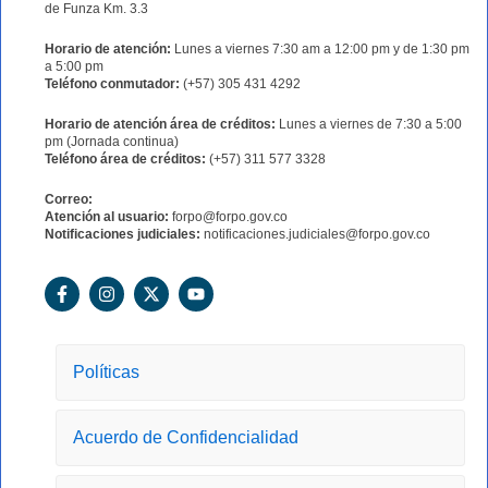
de Funza Km. 3.3
Horario de atención:
Lunes a viernes 7:30 am a 12:00 pm y de 1:30 pm
a 5:00 pm
Teléfono conmutador:
(+57) 305 431 4292
Horario de atención área de créditos:
Lunes a viernes de 7:30 a 5:00
pm (Jornada continua)
Teléfono área de créditos:
(+57) 311 577 3328
Correo:
Atención al usuario:
forpo@forpo.gov.co
Notificaciones judiciales:
notificaciones.judiciales@forpo.gov.co
F
I
X
Y
a
n
-
o
c
s
t
u
e
t
w
t
b
a
i
u
o
g
t
b
Políticas
o
r
t
e
k
a
e
-
m
r
Acuerdo de Confidencialidad
f