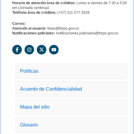
Horario de atención área de créditos:
Lunes a viernes de 7:30 a 5:00
pm (Jornada continua)
Teléfono área de créditos:
(+57) 311 577 3328
Correo:
Atención al usuario:
forpo@forpo.gov.co
Notificaciones judiciales:
notificaciones.judiciales@forpo.gov.co
F
I
X
Y
a
n
-
o
c
s
t
u
e
t
w
t
b
a
i
u
o
g
t
b
Políticas
o
r
t
e
k
a
e
-
m
r
Acuerdo de Confidencialidad
f
Mapa del sitio
Glosario