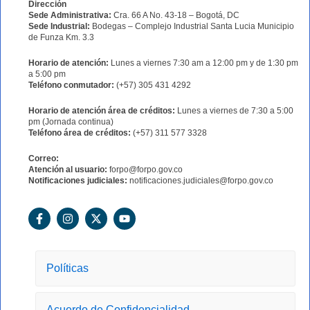
Dirección
Sede Administrativa:
Cra. 66 A No. 43-18 – Bogotá, DC
Sede Industrial:
Bodegas – Complejo Industrial Santa Lucia Municipio
de Funza Km. 3.3
Horario de atención:
Lunes a viernes 7:30 am a 12:00 pm y de 1:30 pm
a 5:00 pm
Teléfono conmutador:
(+57) 305 431 4292
Horario de atención área de créditos:
Lunes a viernes de 7:30 a 5:00
pm (Jornada continua)
Teléfono área de créditos:
(+57) 311 577 3328
Correo:
Atención al usuario:
forpo@forpo.gov.co
Notificaciones judiciales:
notificaciones.judiciales@forpo.gov.co
F
I
X
Y
a
n
-
o
c
s
t
u
e
t
w
t
b
a
i
u
o
g
t
b
Políticas
o
r
t
e
k
a
e
-
m
r
Acuerdo de Confidencialidad