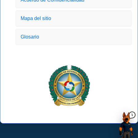
f
Mapa del sitio
Glosario
i