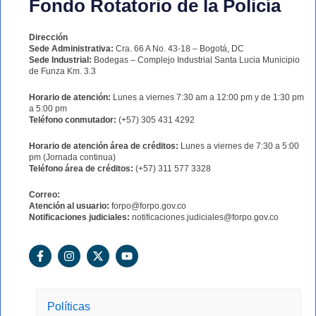
Fondo Rotatorio de la Policía
Dirección
Sede Administrativa:
Cra. 66 A No. 43-18 – Bogotá, DC
Sede Industrial:
Bodegas – Complejo Industrial Santa Lucia Municipio
de Funza Km. 3.3
Horario de atención:
Lunes a viernes 7:30 am a 12:00 pm y de 1:30 pm
a 5:00 pm
Teléfono conmutador:
(+57) 305 431 4292
Horario de atención área de créditos:
Lunes a viernes de 7:30 a 5:00
pm (Jornada continua)
Teléfono área de créditos:
(+57) 311 577 3328
Correo:
Atención al usuario:
forpo@forpo.gov.co
Notificaciones judiciales:
notificaciones.judiciales@forpo.gov.co
F
I
X
Y
a
n
-
o
c
s
t
u
e
t
w
t
b
a
i
u
o
g
t
b
Políticas