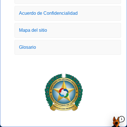
o
r
t
e
k
a
e
-
m
r
Acuerdo de Confidencialidad
f
Mapa del sitio
Glosario
i