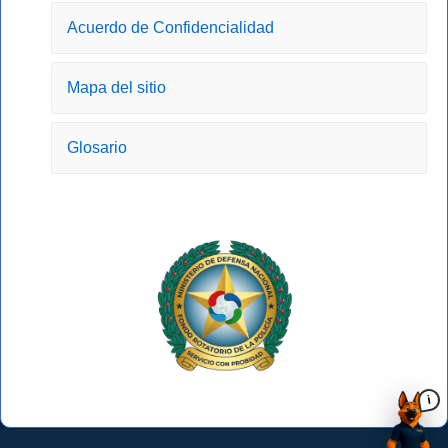
-
m
r
Acuerdo de Confidencialidad
f
Mapa del sitio
Glosario
i