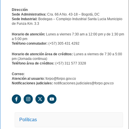
Dirección
Sede Administrativa:
Cra. 66 A No. 43-18 – Bogotá, DC
Sede Industrial:
Bodegas – Complejo Industrial Santa Lucia Municipio
de Funza Km. 3.3
Horario de atención:
Lunes a viernes 7:30 am a 12:00 pm y de 1:30 pm
a 5:00 pm
Teléfono conmutador:
(+57) 305 431 4292
Horario de atención área de créditos:
Lunes a viernes de 7:30 a 5:00
pm (Jornada continua)
Teléfono área de créditos:
(+57) 311 577 3328
Correo:
Atención al usuario:
forpo@forpo.gov.co
Notificaciones judiciales:
notificaciones.judiciales@forpo.gov.co
F
I
X
Y
a
n
-
o
c
s
t
u
e
t
w
t
b
a
i
u
o
g
t
b
Políticas
o
r
t
e
k
a
e