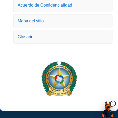
-
m
r
Acuerdo de Confidencialidad
f
Mapa del sitio
Glosario
i