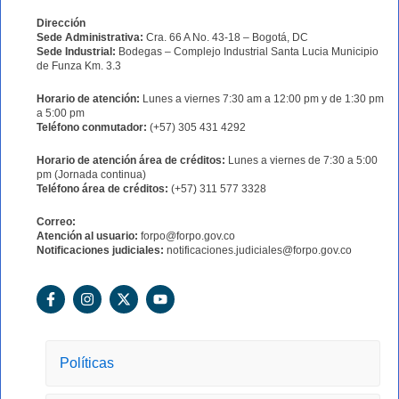
Dirección
Sede Administrativa:
Cra. 66 A No. 43-18 – Bogotá, DC
Sede Industrial:
Bodegas – Complejo Industrial Santa Lucia Municipio
de Funza Km. 3.3
Horario de atención:
Lunes a viernes 7:30 am a 12:00 pm y de 1:30 pm
a 5:00 pm
Teléfono conmutador:
(+57) 305 431 4292
Horario de atención área de créditos:
Lunes a viernes de 7:30 a 5:00
pm (Jornada continua)
Teléfono área de créditos:
(+57) 311 577 3328
Correo:
Atención al usuario:
forpo@forpo.gov.co
Notificaciones judiciales:
notificaciones.judiciales@forpo.gov.co
F
I
X
Y
a
n
-
o
c
s
t
u
e
t
w
t
b
a
i
u
o
g
t
b
Políticas
o
r
t
e
k
a
e