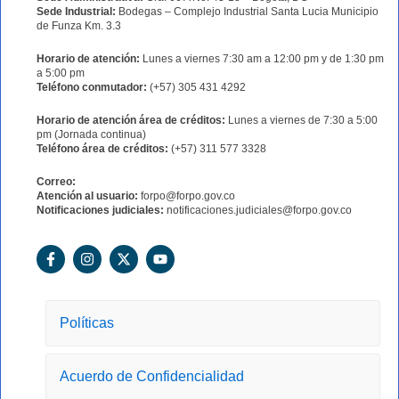
Sede Industrial:
Bodegas – Complejo Industrial Santa Lucia Municipio
de Funza Km. 3.3
Horario de atención:
Lunes a viernes 7:30 am a 12:00 pm y de 1:30 pm
a 5:00 pm
Teléfono conmutador:
(+57) 305 431 4292
Horario de atención área de créditos:
Lunes a viernes de 7:30 a 5:00
pm (Jornada continua)
Teléfono área de créditos:
(+57) 311 577 3328
Correo:
Atención al usuario:
forpo@forpo.gov.co
Notificaciones judiciales:
notificaciones.judiciales@forpo.gov.co
F
I
X
Y
a
n
-
o
c
s
t
u
e
t
w
t
b
a
i
u
o
g
t
b
Políticas
o
r
t
e
k
a
e
-
m
r
Acuerdo de Confidencialidad
f