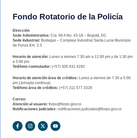
Fondo Rotatorio de la Policía
Dirección
Sede Administrativa:
Cra. 66 A No. 43-18 – Bogotá, DC
Sede Industrial:
Bodegas – Complejo Industrial Santa Lucia Municipio
de Funza Km. 3.3
Horario de atención:
Lunes a viernes 7:30 am a 12:00 pm y de 1:30 pm
a 5:00 pm
Teléfono conmutador:
(+57) 305 431 4292
Horario de atención área de créditos:
Lunes a viernes de 7:30 a 5:00
pm (Jornada continua)
Teléfono área de créditos:
(+57) 311 577 3328
Correo:
Atención al usuario:
forpo@forpo.gov.co
Notificaciones judiciales:
notificaciones.judiciales@forpo.gov.co
F
I
X
Y
a
n
-
o
c
s
t
u
e
t
w
t