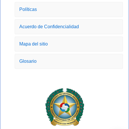
b
a
i
u
o
g
t
b
Políticas
o
r
t
e
k
a
e
-
m
r
Acuerdo de Confidencialidad
f
Mapa del sitio
Glosario