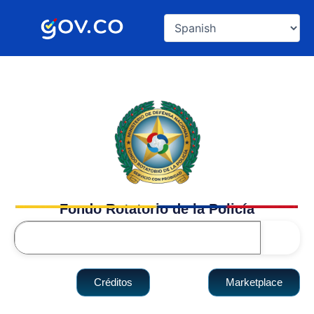
Ir
al
contenido
Fondo Rotatorio de la Policía
Search
Créditos
Marketplace