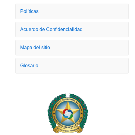
e
t
w
t
b
a
i
u
o
g
t
b
Políticas
o
r
t
e
k
a
e
-
m
r
Acuerdo de Confidencialidad
f
Mapa del sitio
Glosario