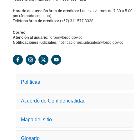
Horario de atención área de créditos:
Lunes a viernes de 7:30 a 5:00
pm (Jornada continua)
Teléfono área de créditos:
(+57) 311 577 3328
Correo:
Atención al usuario:
forpo@forpo.gov.co
Notificaciones judiciales:
notificaciones.judiciales@forpo.gov.co
F
I
X
Y
a
n
-
o
c
s
t
u
e
t
w
t
b
a
i
u
o
g
t
b
Políticas
o
r
t
e
k
a
e
-
m
r
Acuerdo de Confidencialidad
f
Mapa del sitio
Glosario