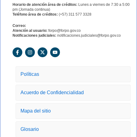
Horario de atención área de créditos:
Lunes a viernes de 7:30 a 5:00
pm (Jornada continua)
Teléfono área de créditos:
(+57) 311 577 3328
Correo:
Atención al usuario:
forpo@forpo.gov.co
Notificaciones judiciales:
notificaciones.judiciales@forpo.gov.co
F
I
X
Y
a
n
-
o
c
s
t
u
e
t
w
t
b
a
i
u
o
g
t
b
Políticas
o
r
t
e
k
a
e
-
m
r
Acuerdo de Confidencialidad
f
Mapa del sitio
Glosario