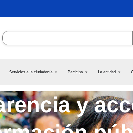
Search
en Transparencia y acceso
Open Servicios a la ciudadanía
Open Participa
Open L
Servicios a la ciudadanía
Participa
La entidad
C
la información pública
rencia y acc
ormación púb