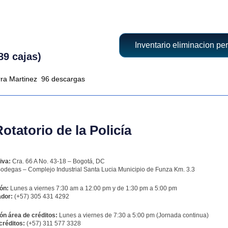
Inventario eliminacion per
89 cajas)
rra Martinez
96 descargas
tatorio de la Policía
iva:
Cra. 66 A No. 43-18 – Bogotá, DC
odegas – Complejo Industrial Santa Lucia Municipio de Funza Km. 3.3
ón:
Lunes a viernes 7:30 am a 12:00 pm y de 1:30 pm a 5:00 pm
dor:
(+57) 305 431 4292
ón área de créditos:
Lunes a viernes de 7:30 a 5:00 pm (Jornada continua)
créditos:
(+57) 311 577 3328