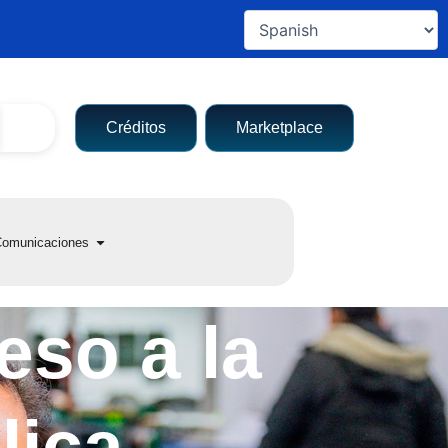
Créditos
Marketplace
a entidad
Open Comunicaciones
omunicaciones
eso a la
lica