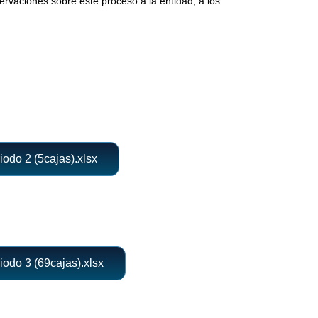
rvaciones sobre este proceso a la entidad, a los
iodo 2 (5cajas).xlsx
iodo 3 (69cajas).xlsx