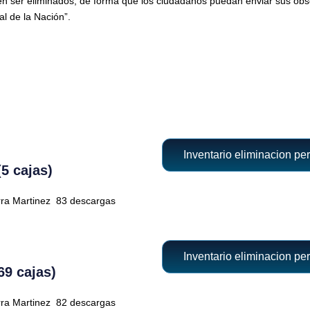
n ser eliminados, de forma que los ciudadanos puedan enviar sus obse
al de la Nación”.
Inventario eliminacion per
5 cajas)
rra Martinez
83 descargas
Inventario eliminacion per
69 cajas)
rra Martinez
82 descargas