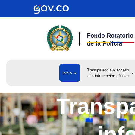
Ir
al
contenido
Fondo Rotatorio
de la Policía
Transparencia y acceso
Open Inicio
Op
Inicio
a la información pública
a 
Transpa
inf