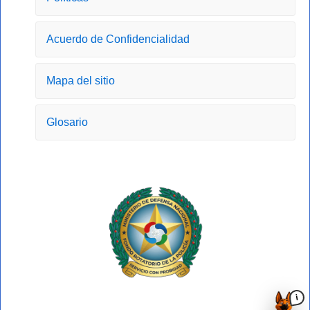
o
r
t
e
k
a
e
-
m
r
Acuerdo de Confidencialidad
f
Mapa del sitio
Glosario
i