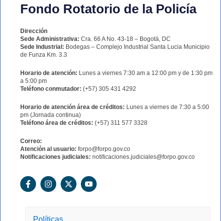
Fondo Rotatorio de la Policía
Dirección
Sede Administrativa:
Cra. 66 A No. 43-18 – Bogotá, DC
Sede Industrial:
Bodegas – Complejo Industrial Santa Lucia Municipio
de Funza Km. 3.3
Horario de atención:
Lunes a viernes 7:30 am a 12:00 pm y de 1:30 pm
a 5:00 pm
Teléfono conmutador:
(+57) 305 431 4292
Horario de atención área de créditos:
Lunes a viernes de 7:30 a 5:00
pm (Jornada continua)
Teléfono área de créditos:
(+57) 311 577 3328
Correo:
Atención al usuario:
forpo@forpo.gov.co
Notificaciones judiciales:
notificaciones.judiciales@forpo.gov.co
F
I
X
Y
a
n
-
o
c
s
t
u
e
t
w
t
b
a
i
u
o
g
t
b
Políticas