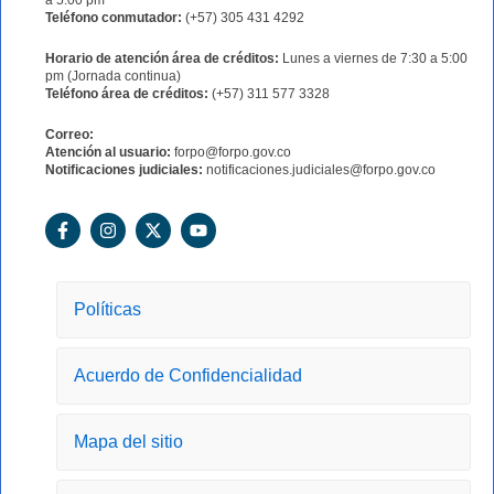
a 5:00 pm
Teléfono conmutador:
(+57) 305 431 4292
Horario de atención área de créditos:
Lunes a viernes de 7:30 a 5:00
pm (Jornada continua)
Teléfono área de créditos:
(+57) 311 577 3328
Correo:
Atención al usuario:
forpo@forpo.gov.co
Notificaciones judiciales:
notificaciones.judiciales@forpo.gov.co
F
I
X
Y
a
n
-
o
c
s
t
u
e
t
w
t
b
a
i
u
o
g
t
b
Políticas
o
r
t
e
k
a
e
-
m
r
Acuerdo de Confidencialidad
f
Mapa del sitio