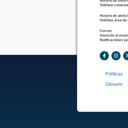
Horario de atenci
Teléfono conmuta
Horario de atenci
Teléfono área de 
Correo:
Atención al usuar
Notificaciones jud
F
I
a
n
c
s
e
t
b
a
Políticas
o
g
o
r
Glosario
k
a
-
m
f