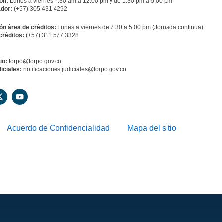
ón:
Lunes a viernes 7:30 am a 12:00 pm y de 1:30 pm a 5:00 pm
dor:
(+57) 305 431 4292
ón área de créditos:
Lunes a viernes de 7:30 a 5:00 pm (Jornada continua)
créditos:
(+57) 311 577 3328
io:
forpo@forpo.gov.co
iciales:
notificaciones.judiciales@forpo.gov.co
X
Y
-
o
t
u
w
t
i
u
Acuerdo de Confidencialidad
Mapa del sitio
t
b
t
e
e
r