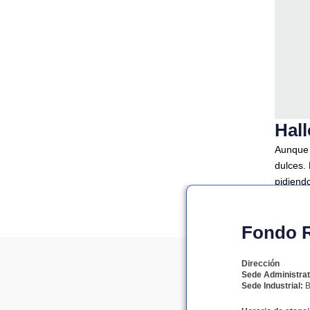
Hal
Aunque 
dulces.
pidiend
permite
Fondo Ro
Dirección
Sede Administrat
Sede Industrial:
B