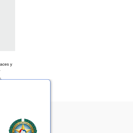
races y
y
,