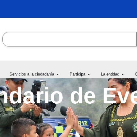
Search
en Transparencia y acceso
Open Servicios a la ciudadanía
Open Participa
Open L
Servicios a la ciudadanía
Participa
La entidad
C
la información pública
ndario de Ev