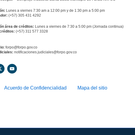
ón:
Lunes a viernes 7:30 am a 12:00 pm y de 1:30 pm a 5:00 pm
dor:
(+57) 305 431 4292
ón área de créditos:
Lunes a viernes de 7:30 a 5:00 pm (Jornada continua)
créditos:
(+57) 311 577 3328
io:
forpo@forpo.gov.co
iciales:
notificaciones.judiciales@forpo.gov.co
X
Y
-
o
t
u
w
t
i
u
Acuerdo de Confidencialidad
Mapa del sitio
t
b
t
e
e
r