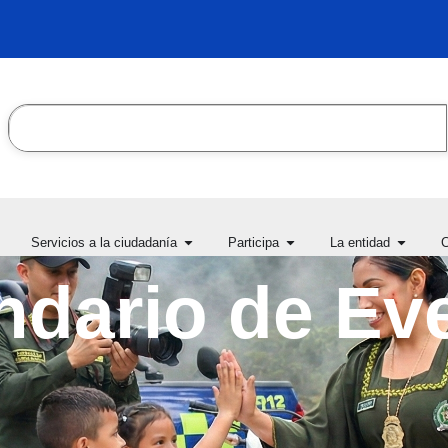
Search
en Transparencia y acceso
Open Servicios a la ciudadanía
Open Participa
Open L
Servicios a la ciudadanía
Participa
La entidad
C
la información pública
ndario de Ev