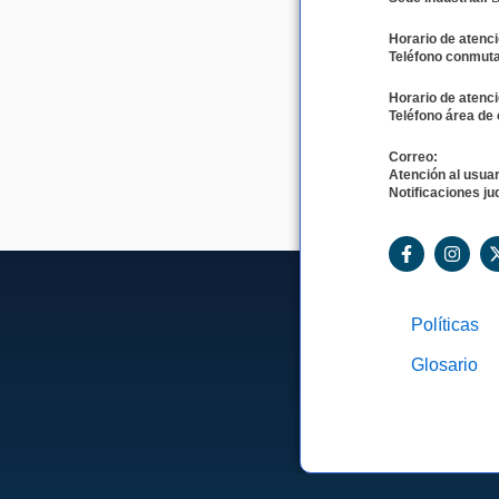
Horario de atenci
Teléfono conmuta
Horario de atenci
Teléfono área de 
Correo:
Atención al usuar
Notificaciones jud
F
I
a
n
c
s
e
t
b
a
Políticas
o
g
o
r
Glosario
k
a
-
m
f