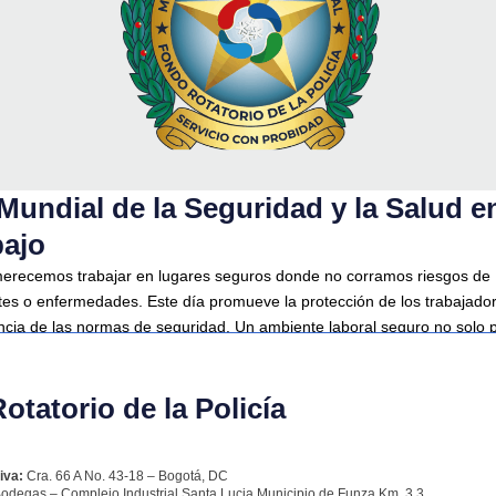
Mundial de la Seguridad y la Salud en
bajo
erecemos trabajar en lugares seguros donde no corramos riesgos de
tes o enfermedades. Este día promueve la protección de los trabajador
ncia de las normas de seguridad. Un ambiente laboral seguro no solo 
 sino que también aumenta la productividad y el bienestar.
tatorio de la Policía
iva:
Cra. 66 A No. 43-18 – Bogotá, DC
odegas – Complejo Industrial Santa Lucia Municipio de Funza Km. 3.3