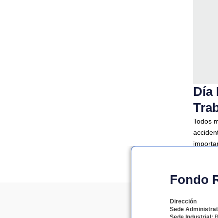
Día 
Tra
Todos m
acciden
importa
la vida,
Fondo Ro
Dirección
Sede Administrat
Sede Industrial:
B