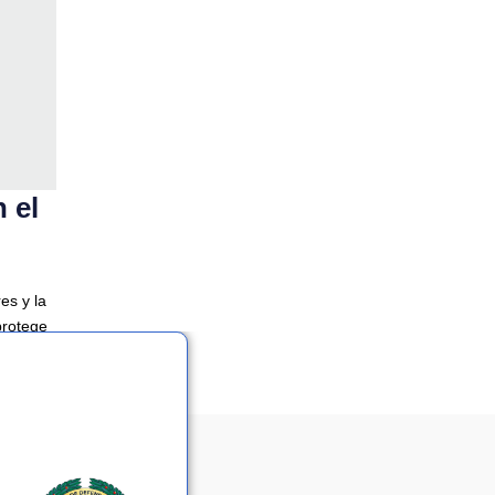
 el
es y la
protege