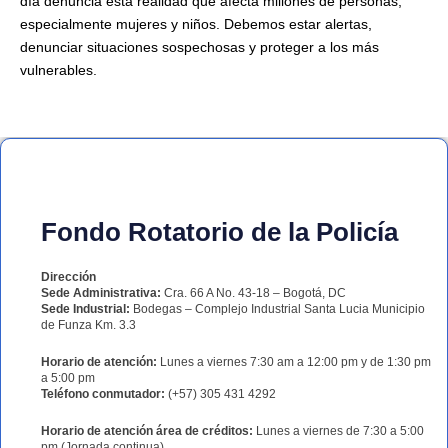
día denuncia esta realidad que afecta millones de personas,
especialmente mujeres y niños. Debemos estar alertas,
denunciar situaciones sospechosas y proteger a los más
vulnerables.
Fondo Rotatorio de la Policía
Dirección
Sede Administrativa:
Cra. 66 A No. 43-18 – Bogotá, DC
Sede Industrial:
Bodegas – Complejo Industrial Santa Lucia Municipio
de Funza Km. 3.3
Horario de atención:
Lunes a viernes 7:30 am a 12:00 pm y de 1:30 pm
a 5:00 pm
Teléfono conmutador:
(+57) 305 431 4292
Horario de atención área de créditos:
Lunes a viernes de 7:30 a 5:00
pm (Jornada continua)