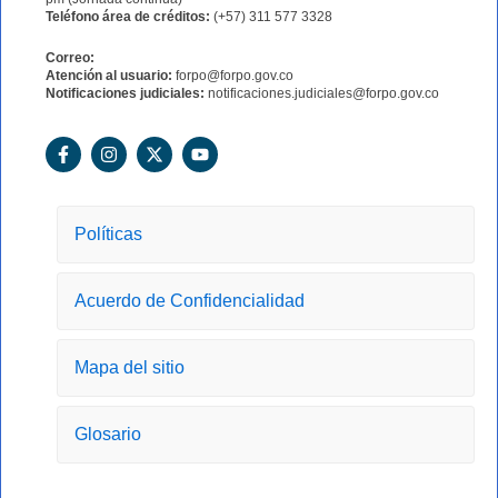
Teléfono área de créditos:
(+57) 311 577 3328
Correo:
Atención al usuario:
forpo@forpo.gov.co
Notificaciones judiciales:
notificaciones.judiciales@forpo.gov.co
F
I
X
Y
a
n
-
o
c
s
t
u
e
t
w
t
b
a
i
u
o
g
t
b
Políticas
o
r
t
e
k
a
e
-
m
r
Acuerdo de Confidencialidad
f
Mapa del sitio
Glosario