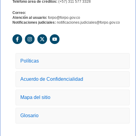
Teléfono área de créditos:
(+57) 311 577 3328
Correo:
Atención al usuario:
forpo@forpo.gov.co
Notificaciones judiciales:
notificaciones.judiciales@forpo.gov.co
F
I
X
Y
a
n
-
o
c
s
t
u
e
t
w
t
b
a
i
u
o
g
t
b
Políticas
o
r
t
e
k
a
e
-
m
r
Acuerdo de Confidencialidad
f
Mapa del sitio
Glosario