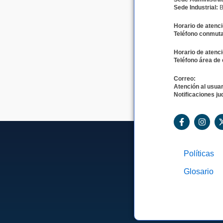
Sede Industrial:
B
Horario de atenci
Teléfono conmuta
Horario de atenci
Teléfono área de 
Correo:
Atención al usuar
Notificaciones jud
F
I
a
n
c
s
e
t
b
a
Políticas
o
g
o
r
Glosario
k
a
-
m
f