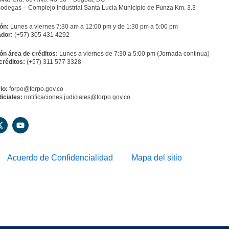
odegas – Complejo Industrial Santa Lucia Municipio de Funza Km. 3.3
ón:
Lunes a viernes 7:30 am a 12:00 pm y de 1:30 pm a 5:00 pm
dor:
(+57) 305 431 4292
ón área de créditos:
Lunes a viernes de 7:30 a 5:00 pm (Jornada continua)
créditos:
(+57) 311 577 3328
io:
forpo@forpo.gov.co
iciales:
notificaciones.judiciales@forpo.gov.co
X
Y
-
o
t
u
w
t
i
u
Acuerdo de Confidencialidad
Mapa del sitio
t
b
t
e
e
r