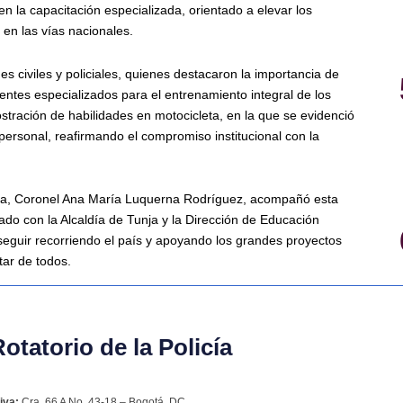
 la capacitación especializada, orientado a elevar los
 en las vías nacionales.
es civiles y policiales, quienes destacaron la importancia de
ntes especializados para el entrenamiento integral de los
tración de habilidades en motocicleta, en la que se evidenció
l personal, reafirmando el compromiso institucional con la
icía, Coronel Ana María Luquerna Rodríguez, acompañó esta
lado con la Alcaldía de Tunja y la Dirección de Educación
eguir recorriendo el país y apoyando los grandes proyectos
tar de todos.
tatorio de la Policía
iva:
Cra. 66 A No. 43-18 – Bogotá, DC