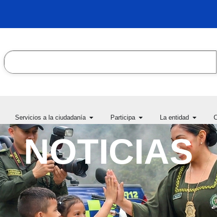
Search
en Transparencia y acceso
Open Servicios a la ciudadanía
Open Participa
Open L
Servicios a la ciudadanía
Participa
La entidad
C
la información pública
NOTICIAS